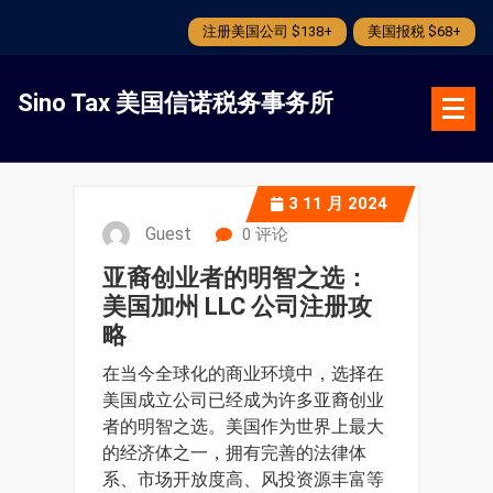
注册美国公司 $138+
美国报税 $68+
跳
转
Sino Tax 美国信诺税务事务所
到
内
容
3
11 月 2024
Guest
0 评论
亚裔创业者的明智之选：
美国加州 LLC 公司注册攻
略
在当今全球化的商业环境中，选择在
美国成立公司已经成为许多亚裔创业
者的明智之选。美国作为世界上最大
的经济体之一，拥有完善的法律体
系、市场开放度高、风投资源丰富等