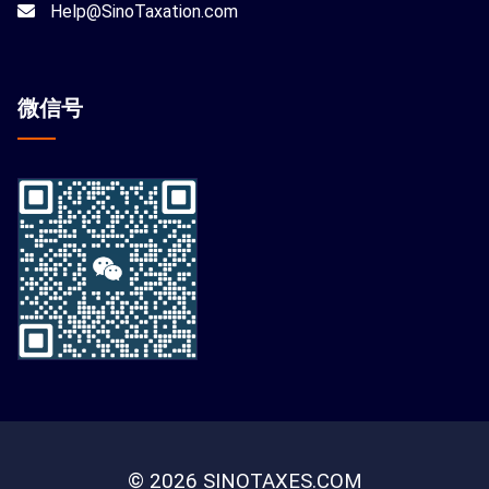
Help@SinoTaxation.com
微信
号
© 2026 SINOTAXES.COM