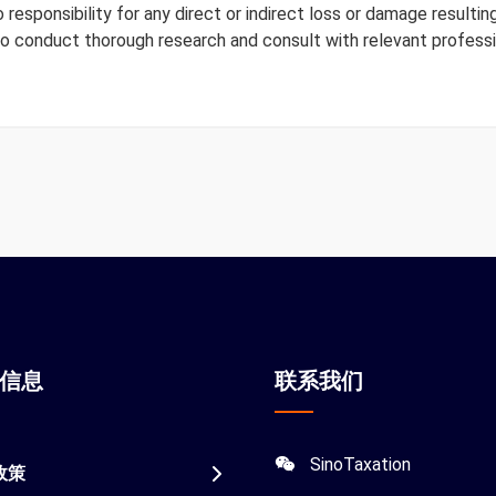
responsibility for any direct or indirect loss or damage resulting
to conduct thorough research and consult with relevant professi
站信息
联系我们
SinoTaxation
政策