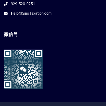
929-520-0251
Help@SinoTaxation.com
微信
号