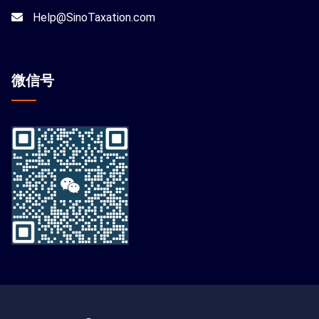
Help@SinoTaxation.com
微信
号