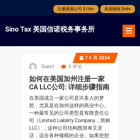
注册美国公司 $138+
美国报税 $68+
跳
转
Sino Tax 美国信诺税务事务所
到
内
容
7
9 月 2024
Guest
0 评论
如何在美国加州注册一家
CA LLC公司: 详细步骤指南
在美国成立一家公司是许多人的梦
想，尤其是在加州这样的商业中心。
一种最常见的公司类型是有限责任公
司（Limited Liability Company，简称
LLC），这种公司结构既简单又灵
活，适合各种规模的企业。如果您想