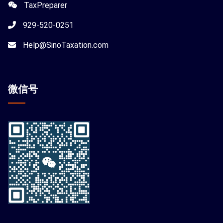
TaxPreparer
929-520-0251
Help@SinoTaxation.com
微信
号