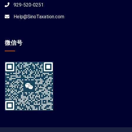
929-520-0251
Help@SinoTaxation.com
微信
号