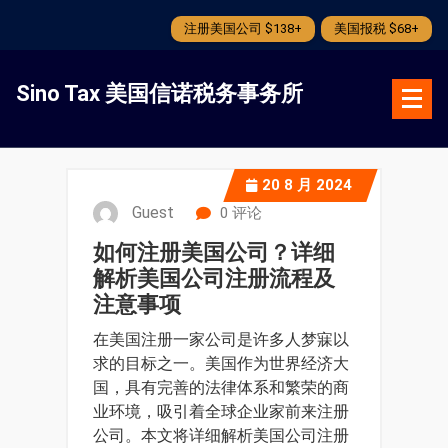
注册美国公司 $138+
美国报税 $68+
跳
转
Sino Tax 美国信诺税务事务所
到
内
容
20
8 月 2024
Guest
0 评论
如何注册美国公司？详细
解析美国公司注册流程及
注意事项
在美国注册一家公司是许多人梦寐以
求的目标之一。美国作为世界经济大
国，具有完善的法律体系和繁荣的商
业环境，吸引着全球企业家前来注册
公司。本文将详细解析美国公司注册