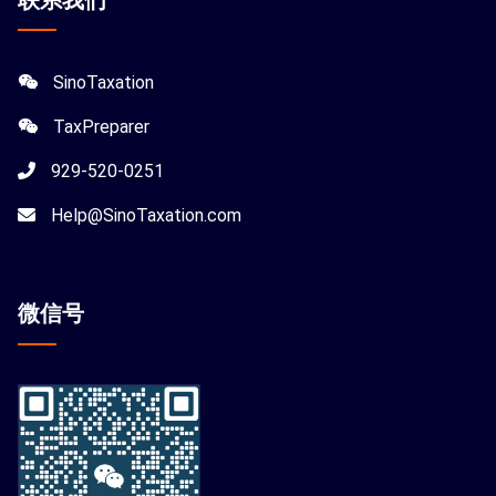
SinoTaxation
TaxPreparer
929-520-0251
Help@SinoTaxation.com
微信
号