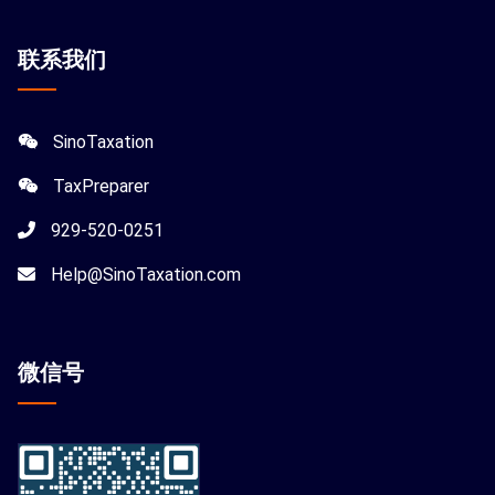
联系我们
SinoTaxation
TaxPreparer
929-520-0251
Help@SinoTaxation.com
微信
号