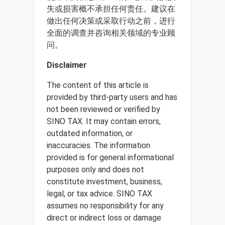
失或损害概不承担任何责任。建议在
做出任何决策或采取行动之前，进行
全面的调查并咨询相关领域的专业顾
问。
Disclaimer
The content of this article is
provided by third-party users and has
not been reviewed or verified by
SINO TAX. It may contain errors,
outdated information, or
inaccuracies. The information
provided is for general informational
purposes only and does not
constitute investment, business,
legal, or tax advice. SINO TAX
assumes no responsibility for any
direct or indirect loss or damage