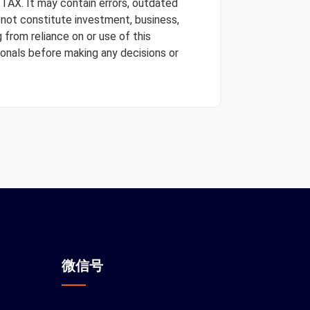
 TAX. It may contain errors, outdated
s not constitute investment, business,
 from reliance on or use of this
onals before making any decisions or
微信
号