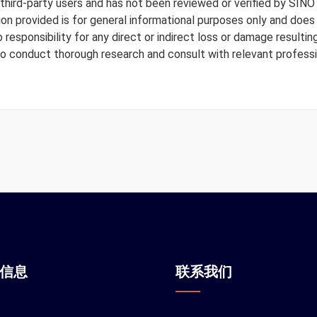
y third-party users and has not been reviewed or verified by SINO
tion provided is for general informational purposes only and doe
responsibility for any direct or indirect loss or damage resulting
to conduct thorough research and consult with relevant professi
站信息
联系我们