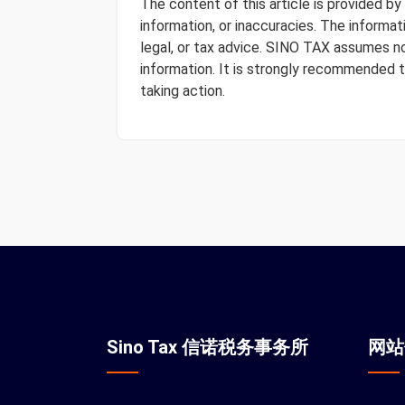
The content of this article is provided b
information, or inaccuracies. The informa
legal, or tax advice. SINO TAX assumes no 
information. It is strongly recommended 
taking action.
Sino Tax 信诺税务事务所
网