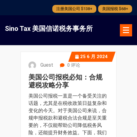
注册美国公司 $138+
美国报税 $68+
跳
转
Sino Tax 美国信诺税务事务所
到
内
容
25
6 月 2024
Guest
0 评论
美国公司报税必知：合规
避税攻略分享
美国公司报税一直是一个备受关注的
话题，尤其是在税收政策日益复杂和
变化的今天。对于美国公司来说，合
规申报税款和避税合法合规是至关重
要的，不仅能帮助公司降低税务风
险，还能提升财务效益。下面，我们