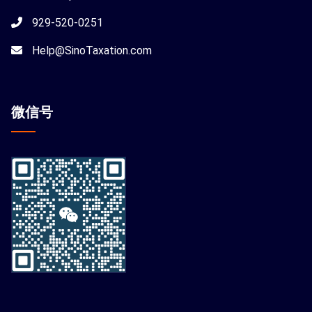
929-520-0251
Help@SinoTaxation.com
微信
号