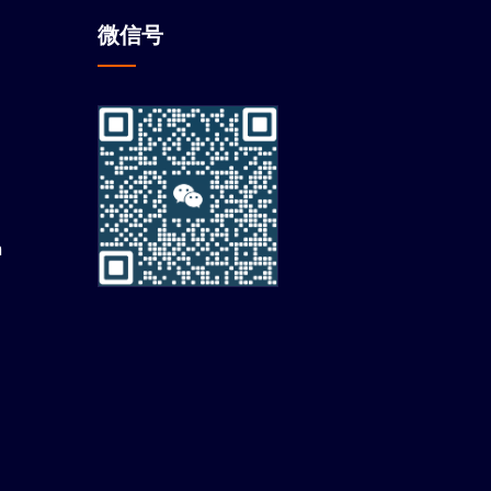
微信
号
m