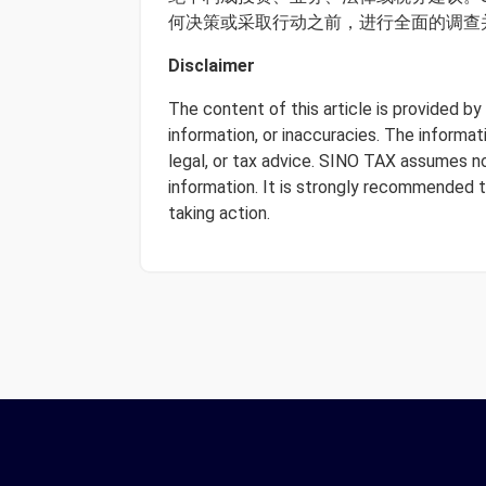
何决策或采取行动之前，进行全面的调查
Disclaimer
The content of this article is provided b
information, or inaccuracies. The informa
legal, or tax advice. SINO TAX assumes no 
information. It is strongly recommended 
taking action.