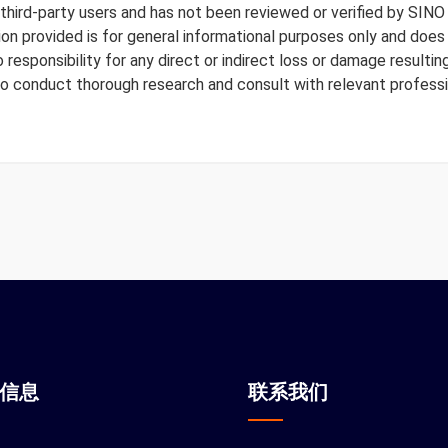
y third-party users and has not been reviewed or verified by SINO
tion provided is for general informational purposes only and doe
responsibility for any direct or indirect loss or damage resulting
to conduct thorough research and consult with relevant professi
站信息
联系我们