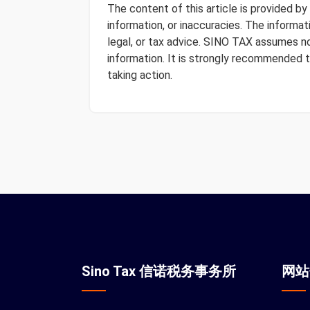
The content of this article is provided b
information, or inaccuracies. The informa
legal, or tax advice. SINO TAX assumes no 
information. It is strongly recommended 
taking action.
Sino Tax 信诺税务事务所
网