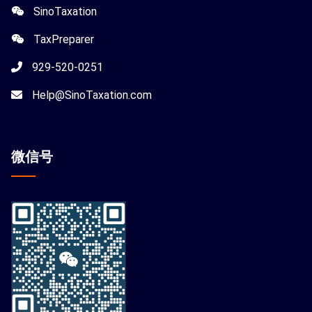
SinoTaxation
TaxPreparer
929-520-0251
Help@SinoTaxation.com
微信
号