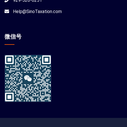
929-520-0251
Help@SinoTaxation.com
微信
号