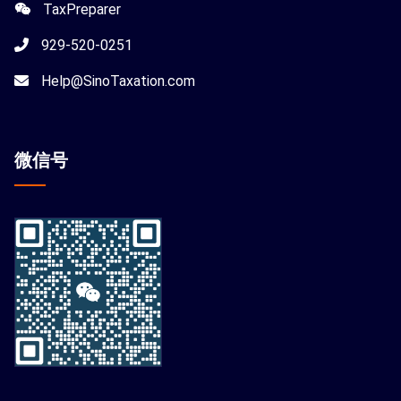
TaxPreparer
929-520-0251
Help@SinoTaxation.com
微信
号