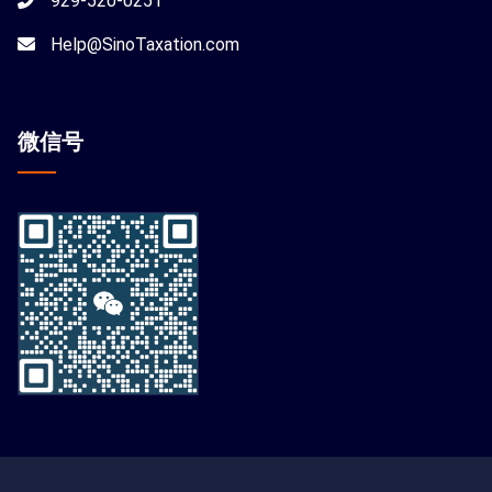
929-520-0251
Help@SinoTaxation.com
微信
号