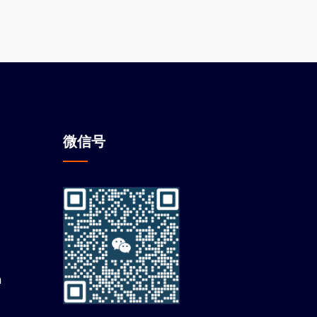
微信
号
m