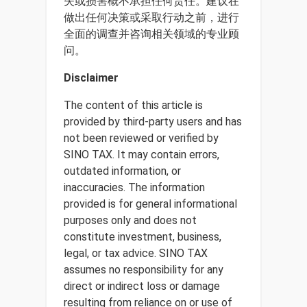
失或损害概不承担任何责任。建议在
做出任何决策或采取行动之前，进行
全面的调查并咨询相关领域的专业顾
问。
Disclaimer
The content of this article is
provided by third-party users and has
not been reviewed or verified by
SINO TAX. It may contain errors,
outdated information, or
inaccuracies. The information
provided is for general informational
purposes only and does not
constitute investment, business,
legal, or tax advice. SINO TAX
assumes no responsibility for any
direct or indirect loss or damage
resulting from reliance on or use of