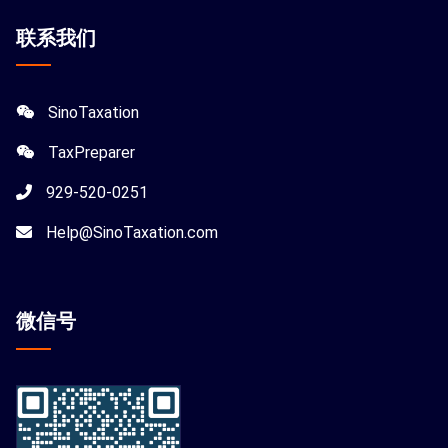
联系我们
SinoTaxation
TaxPreparer
929-520-0251
Help@SinoTaxation.com
微信
号