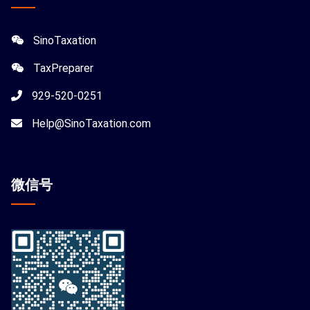
SinoTaxation
TaxPreparer
929-520-0251
Help@SinoTaxation.com
微信
号