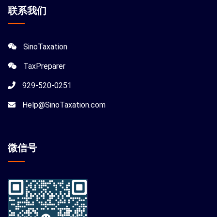
联系我们
SinoTaxation
TaxPreparer
929-520-0251
Help@SinoTaxation.com
微信
号