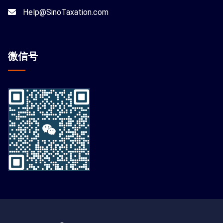
Help@SinoTaxation.com
微信
号