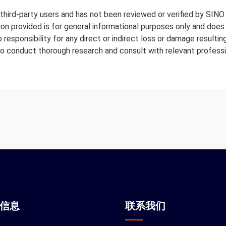
y third-party users and has not been reviewed or verified by SINO
tion provided is for general informational purposes only and doe
responsibility for any direct or indirect loss or damage resulting
to conduct thorough research and consult with relevant professi
站信息
联系我们