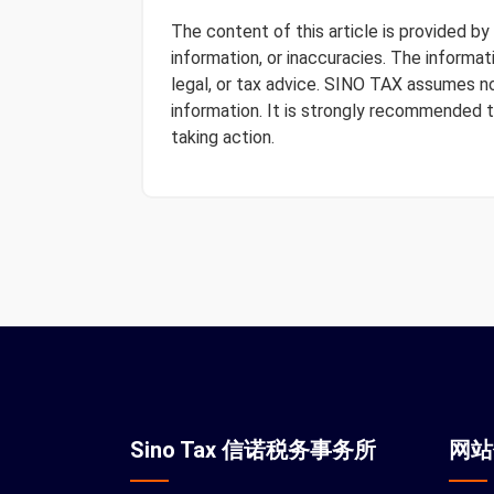
The content of this article is provided b
information, or inaccuracies. The informa
legal, or tax advice. SINO TAX assumes no 
information. It is strongly recommended 
taking action.
Sino Tax 信诺税务事务所
网