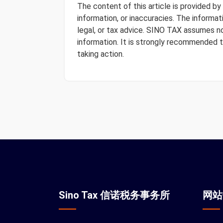
The content of this article is provided b
information, or inaccuracies. The informa
legal, or tax advice. SINO TAX assumes no 
information. It is strongly recommended 
taking action.
Sino Tax 信诺税务事务所
网