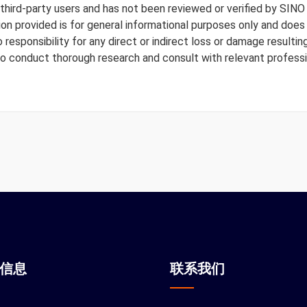
y third-party users and has not been reviewed or verified by SINO
tion provided is for general informational purposes only and doe
responsibility for any direct or indirect loss or damage resulting
to conduct thorough research and consult with relevant professi
站信息
联系我们