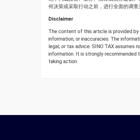
何决策或采取行动之前，进行全面的调查
Disclaimer
The content of this article is provided b
information, or inaccuracies. The informa
legal, or tax advice. SINO TAX assumes no 
information. It is strongly recommended 
taking action.