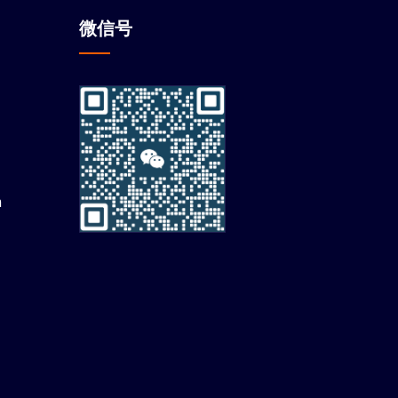
微信
号
m