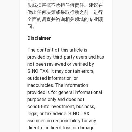
失或损害概不承担任何责任。建议在
做出任何决策或采取行动之前，进行
全面的调查并咨询相关领域的专业顾
问。
Disclaimer
The content of this article is
provided by third-party users and has
not been reviewed or verified by
SINO TAX. It may contain errors,
outdated information, or
inaccuracies. The information
provided is for general informational
purposes only and does not
constitute investment, business,
legal, or tax advice. SINO TAX
assumes no responsibility for any
direct or indirect loss or damage