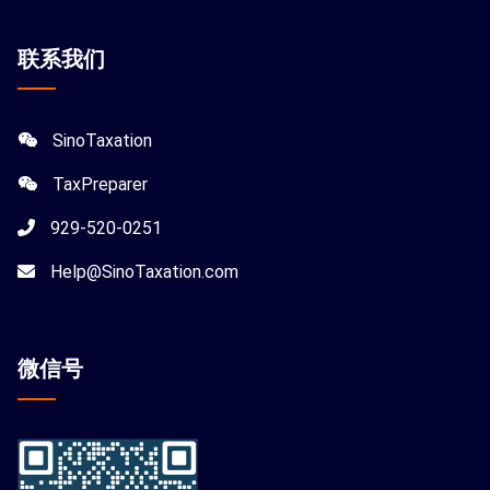
联系我们
SinoTaxation
TaxPreparer
929-520-0251
Help@SinoTaxation.com
微信
号