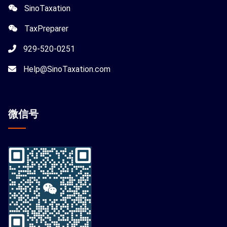
SinoTaxation
TaxPreparer
929-520-0251
Help@SinoTaxation.com
微信
号