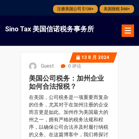
注册美国公司 $138+
美国报税 $68+
跳
转
Sino Tax 美国信诺税务事务所
到
内
容
13
8 月 2024
Guest
0 评论
美国公司税务：加州企业
如何合法报税？
在美国，公司税务是一项重要而复杂
的任务，尤其对于在加州注册的企业
而言更是如此。加州作为美国最大的
州之一，拥有严格的税务法规和程
序，以确保公司合法并及时履行纳税
的义务。在这篇博客中，我们将探讨