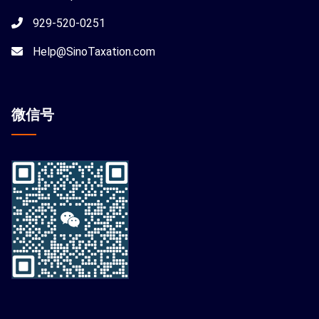
929-520-0251
Help@SinoTaxation.com
微信
号