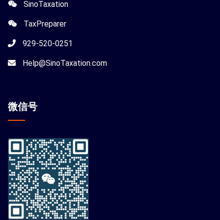
SinoTaxation
TaxPreparer
929-520-0251
Help@SinoTaxation.com
微信
号