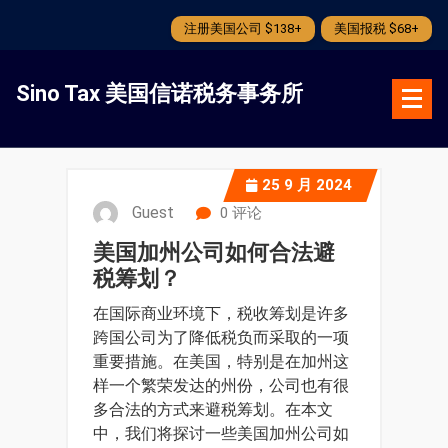
注册美国公司 $138+
美国报税 $68+
跳
转
Sino Tax 美国信诺税务事务所
到
内
容
25
9 月 2024
Guest
0 评论
美国加州公司如何合法避
税筹划？
在国际商业环境下，税收筹划是许多
跨国公司为了降低税负而采取的一项
重要措施。在美国，特别是在加州这
样一个繁荣发达的州份，公司也有很
多合法的方式来避税筹划。在本文
中，我们将探讨一些美国加州公司如