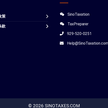
SinoTaxation
政策
TaxPreparer
条款
929-520-0251
Help@SinoTaxation.co
© 2026 SINOTAXES.COM