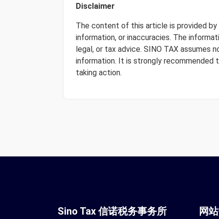
Disclaimer
The content of this article is provided b
information, or inaccuracies. The informa
legal, or tax advice. SINO TAX assumes no 
information. It is strongly recommended 
taking action.
Sino Tax 信诺税务事务所
网