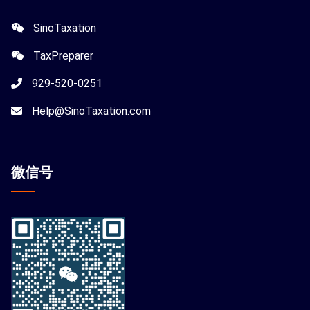
SinoTaxation
TaxPreparer
929-520-0251
Help@SinoTaxation.com
微信
号