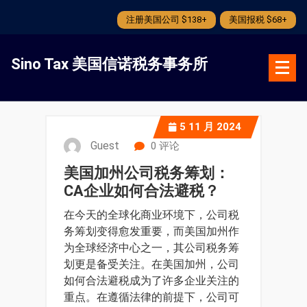
注册美国公司 $138+
美国报税 $68+
跳
转
Sino Tax 美国信诺税务事务所
到
内
容
5
11 月 2024
Guest
0 评论
美国加州公司税务筹划：
CA企业如何合法避税？
在今天的全球化商业环境下，公司税
务筹划变得愈发重要，而美国加州作
为全球经济中心之一，其公司税务筹
划更是备受关注。在美国加州，公司
如何合法避税成为了许多企业关注的
重点。在遵循法律的前提下，公司可