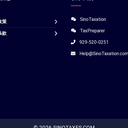
SinoTaxation
政策
TaxPreparer
条款
929-520-0251
Help@SinoTaxation.co
© 2026 SINOTAXES.COM