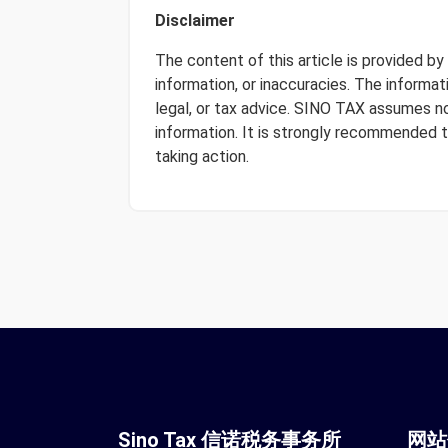
Disclaimer
The content of this article is provided b
information, or inaccuracies. The informa
legal, or tax advice. SINO TAX assumes no 
information. It is strongly recommended 
taking action.
Sino Tax 信诺税务事务所
网