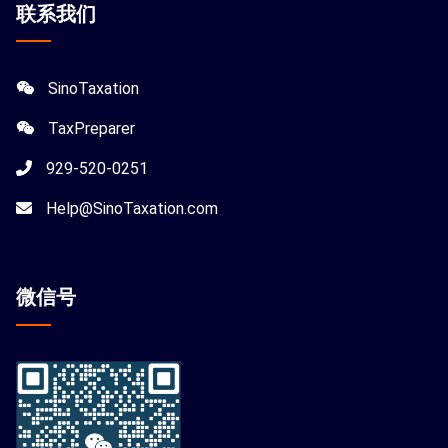
联系我们
SinoTaxation
TaxPreparer
929-520-0251
Help@SinoTaxation.com
微信
号