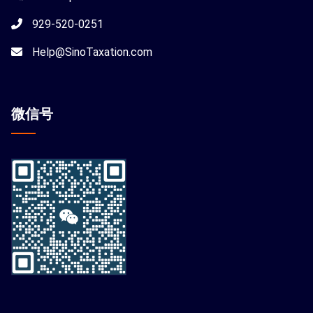
929-520-0251
Help@SinoTaxation.com
微信
号