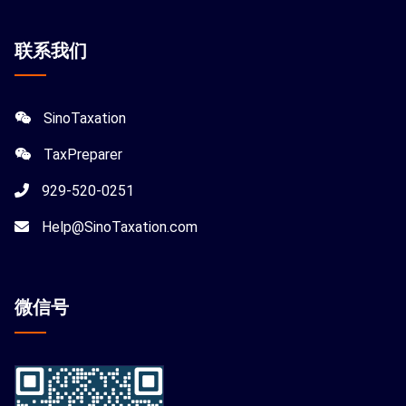
联系我们
SinoTaxation
TaxPreparer
929-520-0251
Help@SinoTaxation.com
微信
号