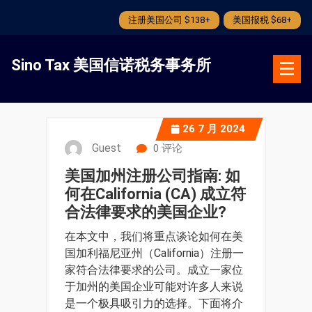
注册美国公司 $138+
美国报税 $68+
跳
转
Sino Tax 美国信诺税务事务所
到
内
容
26
7 月 2024
Guest
0 评论
美国加州注册公司指南: 如
何在California (CA) 成立符
合法律要求的美国企业?
在本文中，我们将重点谈论如何在美
国加利福尼亚州（California）注册一
家符合法律要求的公司。成立一家位
于加州的美国企业可能对许多人来说
是一个极具吸引力的选择。下面将介