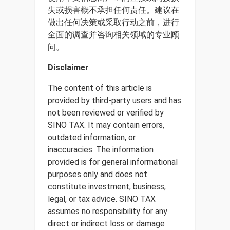
失或损害概不承担任何责任。建议在
做出任何决策或采取行动之前，进行
全面的调查并咨询相关领域的专业顾
问。
Disclaimer
The content of this article is
provided by third-party users and has
not been reviewed or verified by
SINO TAX. It may contain errors,
outdated information, or
inaccuracies. The information
provided is for general informational
purposes only and does not
constitute investment, business,
legal, or tax advice. SINO TAX
assumes no responsibility for any
direct or indirect loss or damage