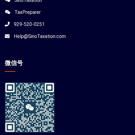
SinoTaxation
TaxPreparer
929-520-0251
Help@SinoTaxation.com
微信
号