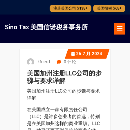
注册美国公司 $138+
美国报税 $68+
跳
转
Sino Tax 美国信诺税务事务所
到
内
容
26
7 月 2024
Guest
0 评论
美国加州注册LLC公司的步
骤与要求详解
美国加州注册LLC公司的步骤与要求
详解
在美国成立一家有限责任公司
（LLC）是许多创业者的首选，特别
是在美国加州这样的商业重镇。LLC