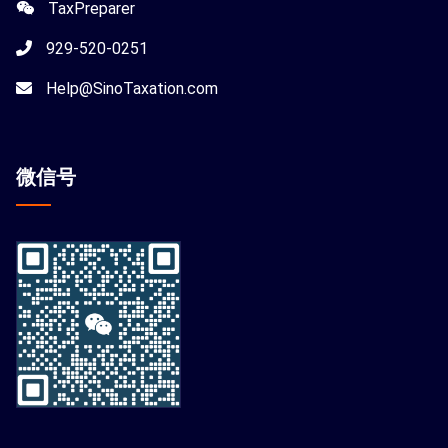
TaxPreparer
929-520-0251
Help@SinoTaxation.com
微信
号