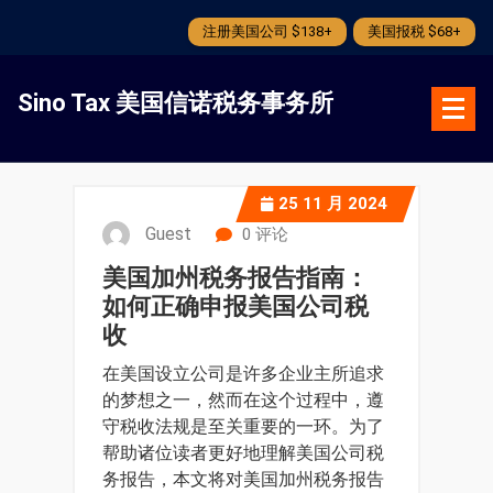
注册美国公司 $138+
美国报税 $68+
跳
转
Sino Tax 美国信诺税务事务所
到
内
容
25
11 月 2024
Guest
0 评论
美国加州税务报告指南：
如何正确申报美国公司税
收
在美国设立公司是许多企业主所追求
的梦想之一，然而在这个过程中，遵
守税收法规是至关重要的一环。为了
帮助诸位读者更好地理解美国公司税
务报告，本文将对美国加州税务报告