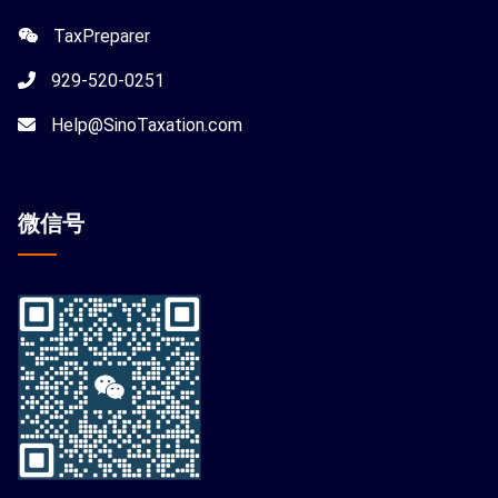
TaxPreparer
929-520-0251
Help@SinoTaxation.com
微信
号