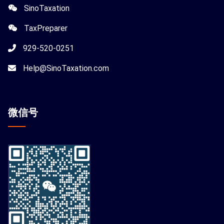
SinoTaxation
TaxPreparer
929-520-0251
Help@SinoTaxation.com
微信
号