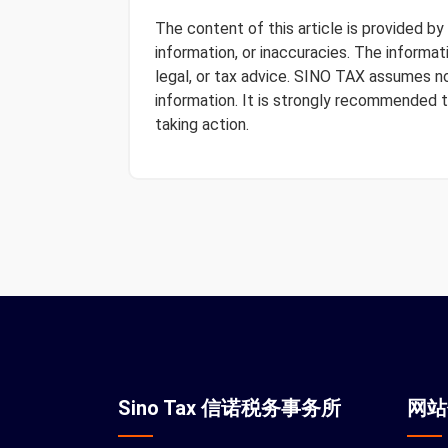
The content of this article is provided b
information, or inaccuracies. The informa
legal, or tax advice. SINO TAX assumes no 
information. It is strongly recommended 
taking action.
Sino Tax 信诺税务事务所
网