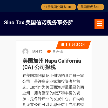
注册美国公司 $138+
美国报税 $68+
跳
转
Sino Tax 美国信诺税务事务所
到
内
容
1
8 月 2024
Guest
0 评论
美国加州 Napa California
(CA) 公司报税
在美国加利福尼亚州纳帕县注册一家
公司，是许多企业家和投资者的首
选。加州作为美国西海岸最重要的商
业州，拥有繁荣的经济和丰富的资
源，是各种产业的发展中心。在纳帕
县设立公司可以让您受益于当地独特