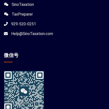
SinoTaxation
TaxPreparer
929-520-0251
Help@SinoTaxation.com
微信
号