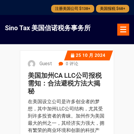
注册美国公司 $138+
美国报税 $68+
跳
转
Sino Tax 美国信诺税务事务所
到
内
容
25
10 月 2024
Guest
0 评论
美国加州CA LLC公司报税
需知：合法避税方法大揭
秘
在美国设立公司是许多创业者的梦
想，其中加州LLC公司结构，尤其受
到许多投资者的青睐。加州作为美国
最大的州之一，其经济实力强大，拥
有繁荣的商业环境和创新的科技产