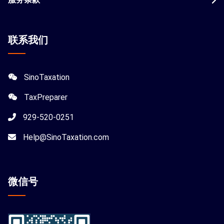
联系我们
SinoTaxation
TaxPreparer
929-520-0251
Help@SinoTaxation.com
微信
号