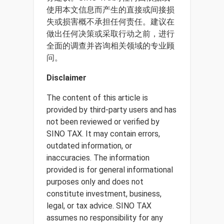
使用本文信息而产生的直接或间接损
失或损害概不承担任何责任。建议在
做出任何决策或采取行动之前，进行
全面的调查并咨询相关领域的专业顾
问。
Disclaimer
The content of this article is
provided by third-party users and has
not been reviewed or verified by
SINO TAX. It may contain errors,
outdated information, or
inaccuracies. The information
provided is for general informational
purposes only and does not
constitute investment, business,
legal, or tax advice. SINO TAX
assumes no responsibility for any