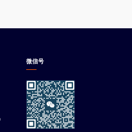
微信
号
m