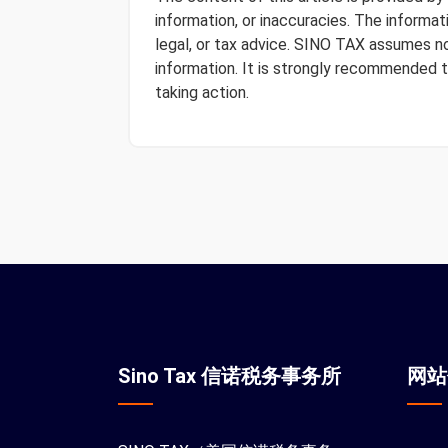
information, or inaccuracies. The informa
legal, or tax advice. SINO TAX assumes no 
information. It is strongly recommended 
taking action.
Sino Tax 信诺税务事务所
网