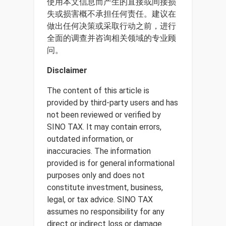
使用本文信息而产生的直接或间接损
失或损害概不承担任何责任。建议在
做出任何决策或采取行动之前，进行
全面的调查并咨询相关领域的专业顾
问。
Disclaimer
The content of this article is
provided by third-party users and has
not been reviewed or verified by
SINO TAX. It may contain errors,
outdated information, or
inaccuracies. The information
provided is for general informational
purposes only and does not
constitute investment, business,
legal, or tax advice. SINO TAX
assumes no responsibility for any
direct or indirect loss or damage