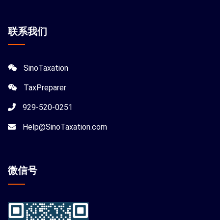
联系我们
SinoTaxation
TaxPreparer
929-520-0251
Help@SinoTaxation.com
微信
号