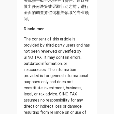
失或损害概不承担任何责任。建议在
做出任何决策或采取行动之前，进行
全面的调查并咨询相关领域的专业顾
问。
Disclaimer
The content of this article is
provided by third-party users and has
not been reviewed or verified by
SINO TAX. It may contain errors,
outdated information, or
inaccuracies. The information
provided is for general informational
purposes only and does not
constitute investment, business,
legal, or tax advice. SINO TAX
assumes no responsibility for any
direct or indirect loss or damage
resulting from reliance on or use of