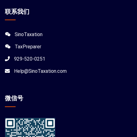
联系我们
SinoTaxation
TaxPreparer
929-520-0251
Help@SinoTaxation.com
微信
号