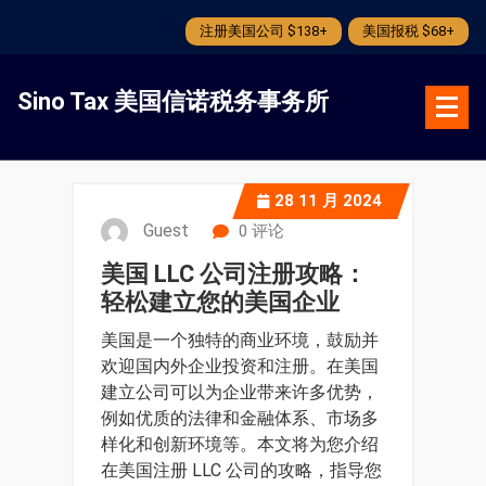
注册美国公司 $138+
美国报税 $68+
跳
转
Sino Tax 美国信诺税务事务所
到
内
容
28
11 月 2024
Guest
0 评论
美国 LLC 公司注册攻略：
轻松建立您的美国企业
美国是一个独特的商业环境，鼓励并
欢迎国内外企业投资和注册。在美国
建立公司可以为企业带来许多优势，
例如优质的法律和金融体系、市场多
样化和创新环境等。本文将为您介绍
在美国注册 LLC 公司的攻略，指导您