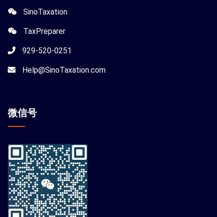
SinoTaxation
TaxPreparer
929-520-0251
Help@SinoTaxation.com
微信
号